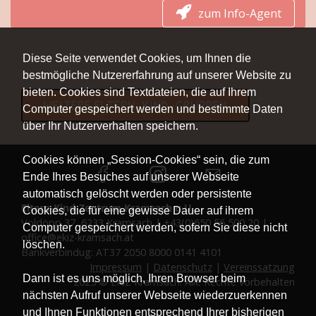
zum Info-Agent
Diese Seite verwendet Cookies, um Ihnen die
bestmögliche Nutzererfahrung auf unserer Website zu
bieten. Cookies sind Textdateien, die auf Ihrem
WEITERE ELTERN-KIND-GRUPPEN
Computer gespeichert werden und bestimmte Daten
über Ihr Nutzerverhalten speichern.
Cookies können „Session-Cookies“ sein, die zum
Ende Ihres Besuches auf unserer Webseite
automatisch gelöscht werden oder persistente
Eltern-Kind-Zentrum Kramsach u.U.
Cookies, die für eine gewisse Dauer auf ihrem
Voldöpp 37, 6233 Kramsach | +43(0)650 56 500 20 |
Computer gespeichert werden, sofern Sie diese nicht
office@ekiz-kramsach.at
löschen.
Bankverbindug: AT37 2050 8000 0141 4101
Impressum
|
Datenschutz
|
Vereinssatzung
Dann ist es uns möglich, Ihren Browser beim
2025 © EKiZ Kramsach. Alle Rechte vorbehalten
nächsten Aufruf unserer Webseite wiederzuerkennen
und Ihnen Funktionen entsprechend Ihrer bisherigen