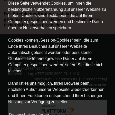
Diese Seite verwendet Cookies, um Ihnen die
bestmögliche Nutzererfahrung auf unserer Website zu
Das Alter deines Kindes
passt nicht zu der
bieten. Cookies sind Textdateien, die auf Ihrem
gewünschten Gruppe? Melde dich trotzdem an, wir
Computer gespeichert werden und bestimmte Daten
finden sicher etwas passendes!
über Ihr Nutzerverhalten speichern.
Cookies können „Session-Cookies“ sein, die zum
Ende Ihres Besuches auf unserer Webseite
automatisch gelöscht werden oder persistente
Eltern-Kind-Zentrum Kramsach u.U.
Cookies, die für eine gewisse Dauer auf ihrem
Voldöpp 37, 6233 Kramsach | +43(0)650 56 500 20 |
Computer gespeichert werden, sofern Sie diese nicht
office@ekiz-kramsach.at
löschen.
Bankverbindug: AT37 2050 8000 0141 4101
Impressum
|
Datenschutz
|
Vereinssatzung
Dann ist es uns möglich, Ihren Browser beim
2025 © EKiZ Kramsach. Alle Rechte vorbehalten
nächsten Aufruf unserer Webseite wiederzuerkennen
und Ihnen Funktionen entsprechend Ihrer bisherigen
Nutzung zur Verfügung zu stellen.
Datenschutzerklärung