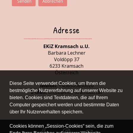
Senden
Abbrechen
Adresse
EKiZ Kramsach u.U.
Barbara Lechner
Voldöpp 37
6233 Kramsach
Österreich
Diese Seite verwendet Cookies, um Ihnen die
Telefon:
+436505650020
bestmögliche Nutzererfahrung auf unserer Website zu
E-Mail:
office@ekiz-kramsach.at
bieten. Cookies sind Textdateien, die auf Ihrem
Computer gespeichert werden und bestimmte Daten
über Ihr Nutzerverhalten speichern.
Cookies können „Session-Cookies“ sein, die zum