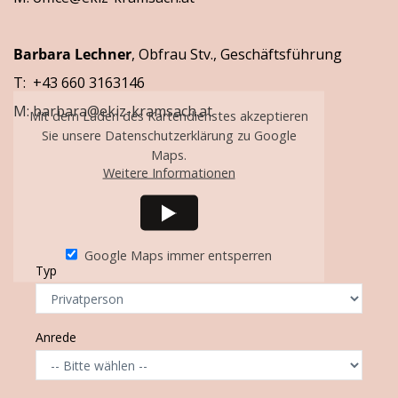
Barbara Lechner
, Obfrau Stv., Geschäftsführung
T: +43 660 3163146
M:
barbara@ekiz-kramsach.at
Mit dem Laden des Kartendienstes akzeptieren
Sie unsere Datenschutzerklärung zu Google
Maps.
Weitere Informationen
Google Maps immer entsperren
Typ
Anrede