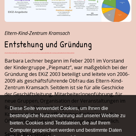
Eltern-Kind-Zentrum Kramsach
Entstehung und Gründung
Barbara Lechner begann im Feber 2001 im Vorstand
der Kindergruppe „Piepmatz“, war maßgeblich bei der
Gründung des EKiZ 2003 beteiligt und leitete von 2006-
2009 als geschäftsführende Obfrau das Eltern-Kind-
Zentrum Kramsach. Seitdem ist sie für alle Geschicke
der Geschäftsleitung, MitarbeiterInnenführung, für
neue Gruppen, Organisation der Veranstaltungen im
Rahmen der Elternbildung, Elternverträge,
Diese Seite verwendet Cookies, um Ihnen die
Kommunikation mit öffentlichen Stellen sowie für
bestmögliche Nutzererfahrung auf unserer Website zu
Öffentlichkeitsarbeit und Werbung verantwortlich.
bieten. Cookies sind Textdateien, die auf Ihrem
Computer gespeichert werden und bestimmte Daten
Seite in Bearbeitung