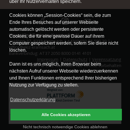
über Ihr Nutzerverhalten speichern.
Cookies können „Session-Cookies“ sein, die zum
Ende Ihres Besuches auf unserer Webseite
automatisch gelöscht werden oder persistente
Eltern-Kind-Zentrum Kramsach u.U.
Cookies, die für eine gewisse Dauer auf ihrem
Voldöpp 37, 6233 Kramsach | +43(0)650 56 500 20 |
Computer gespeichert werden, sofern Sie diese nicht
office@ekiz-kramsach.at
löschen.
Bankverbindug: AT37 2050 8000 0141 4101
Impressum
|
Datenschutz
|
Vereinssatzung
Dann ist es uns möglich, Ihren Browser beim
2025 © EKiZ Kramsach. Alle Rechte vorbehalten
nächsten Aufruf unserer Webseite wiederzuerkennen
und Ihnen Funktionen entsprechend Ihrer bisherigen
Nutzung zur Verfügung zu stellen.
Datenschutzerklärung
Alle Cookies akzeptieren
Nicht technisch notwendige Cookies ablehnen