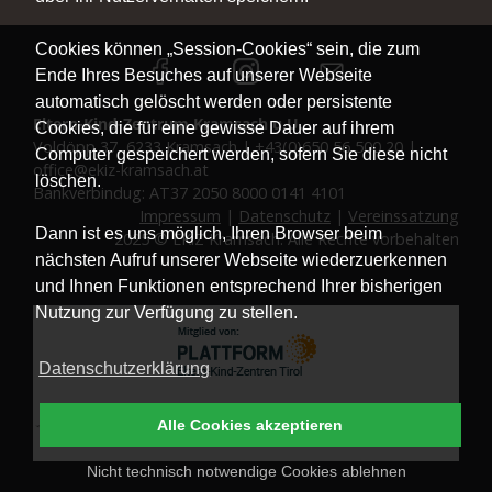
Cookies können „Session-Cookies“ sein, die zum
Ende Ihres Besuches auf unserer Webseite
automatisch gelöscht werden oder persistente
Eltern-Kind-Zentrum Kramsach u.U.
Cookies, die für eine gewisse Dauer auf ihrem
Voldöpp 37, 6233 Kramsach | +43(0)650 56 500 20 |
Computer gespeichert werden, sofern Sie diese nicht
office@ekiz-kramsach.at
löschen.
Bankverbindug: AT37 2050 8000 0141 4101
Impressum
|
Datenschutz
|
Vereinssatzung
Dann ist es uns möglich, Ihren Browser beim
2025 © EKiZ Kramsach. Alle Rechte vorbehalten
nächsten Aufruf unserer Webseite wiederzuerkennen
und Ihnen Funktionen entsprechend Ihrer bisherigen
Nutzung zur Verfügung zu stellen.
Datenschutzerklärung
Alle Cookies akzeptieren
Nicht technisch notwendige Cookies ablehnen