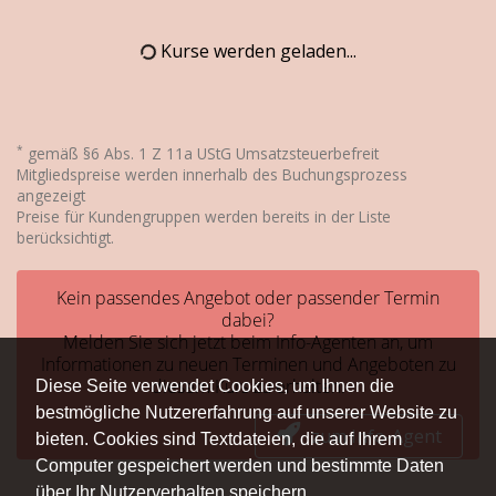
Kurse werden geladen...
*
gemäß §6 Abs. 1 Z 11a UStG Umsatzsteuerbefreit
Mitgliedspreise werden innerhalb des Buchungsprozess
angezeigt
Preise für Kundengruppen werden bereits in der Liste
berücksichtigt.
Kein passendes Angebot oder passender Termin
dabei?
Melden Sie sich jetzt beim Info-Agenten an, um
Informationen zu neuen Terminen und Angeboten zu
diesem Kurs zu erhalten.
Diese Seite verwendet Cookies, um Ihnen die
bestmögliche Nutzererfahrung auf unserer Website zu
zum Info-Agent
bieten. Cookies sind Textdateien, die auf Ihrem
Computer gespeichert werden und bestimmte Daten
über Ihr Nutzerverhalten speichern.