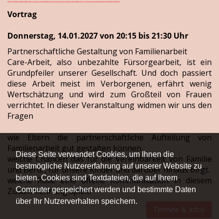
Vortrag
Donnerstag, 14.01.2027 von 20:15 bis 21:30 Uhr
Partnerschaftliche Gestaltung von Familienarbeit
Care-Arbeit, also unbezahlte Fürsorgearbeit, ist ein
Grundpfeiler unserer Gesellschaft. Und doch passiert
diese Arbeit meist im Verborgenen, erfährt wenig
Wertschätzung und wird zum Großteil von Frauen
verrichtet. In dieser Veranstaltung widmen wir uns den
Fragen
wie Eltern die partnerschaftliche Aufteilung von
Familienarbeit gut gestalten können.
Diese Seite verwendet Cookies, um Ihnen die
welche Chancen das für die Vereinbarkeit von Familie
bestmögliche Nutzererfahrung auf unserer Website zu
und Beruf, für unsere Kinder und darüber hinaus birgt.
bieten. Cookies sind Textdateien, die auf Ihrem
welche Rolle eine offene Kommunikation in diesem
Computer gespeichert werden und bestimmte Daten
Zusammenhang spielt?
über Ihr Nutzerverhalten speichern.
Termine & Infos