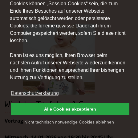
Cookies können „Session-Cookies“ sein, die zum
Ende Ihres Besuches auf unserer Webseite
automatisch gelöscht werden oder persistente
Cookies, die für eine gewisse Dauer auf ihrem
Computer gespeichert werden, sofern Sie diese nicht
löschen.
Dann ist es uns möglich, Ihren Browser beim
nächsten Aufruf unserer Webseite wiederzuerkennen
und Ihnen Funktionen entsprechend Ihrer bisherigen
Nutzung zur Verfügung zu stellen.
Datenschutzerklärung
Windeln, Töpfchen & Co
Alle Cookies akzeptieren
Vortrag
Nicht technisch notwendige Cookies ablehnen
Mittwoch, 14.01.2026 von 19:30 bis 20:45 Uhr