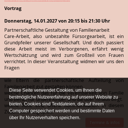
Vortrag
Donnerstag, 14.01.2027 von 20:15 bis 21:30 Uhr
Partnerschaftliche Gestaltung von Familienarbeit
Care-Arbeit, also unbezahlte Fürsorgearbeit, ist ein
Grundpfeiler unserer Gesellschaft. Und doch passiert
diese Arbeit meist im Verborgenen, erfährt wenig
Wertschätzung und wird zum Großteil von Frauen
verrichtet. In dieser Veranstaltung widmen wir uns den
Fragen
wie Eltern die partnerschaftliche Aufteilung von
Familienarbeit gut gestalten können.
Diese Seite verwendet Cookies, um Ihnen die
welche Chancen das für die Vereinbarkeit von Familie
bestmögliche Nutzererfahrung auf unserer Website zu
und Beruf, für unsere Kinder und darüber hinaus birgt.
bieten. Cookies sind Textdateien, die auf Ihrem
welche Rolle eine offene Kommunikation in diesem
Computer gespeichert werden und bestimmte Daten
Zusammenhang spielt?
über Ihr Nutzerverhalten speichern.
Termine & Infos