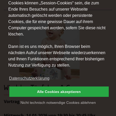
Cookies können „Session-Cookies“ sein, die zum
Ende Ihres Besuches auf unserer Webseite
automatisch gelöscht werden oder persistente
Cookies, die für eine gewisse Dauer auf ihrem
Computer gespeichert werden, sofern Sie diese nicht
löschen.
Dann ist es uns möglich, Ihren Browser beim
nächsten Aufruf unserer Webseite wiederzuerkennen
und Ihnen Funktionen entsprechend Ihrer bisherigen
Nutzung zur Verfügung zu stellen.
Datenschutzerklärung
Windeln, Töpfchen & Co
Alle Cookies akzeptieren
Vortrag
Nicht technisch notwendige Cookies ablehnen
Mittwoch, 14.01.2026 von 19:30 bis 20:45 Uhr