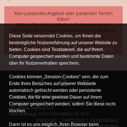
Kein passendes Angebot oder passender Termin
dabei?
Melden Sie sich jetzt beim Info-Agenten an, um
Informationen zu neuen Terminen und Angeboten zu
diesem Kurs zu erhalten.
Diese Seite verwendet Cookies, um Ihnen die
bestmögliche Nutzererfahrung auf unserer Website zu
zum Info-Agent
bieten. Cookies sind Textdateien, die auf Ihrem
Computer gespeichert werden und bestimmte Daten
über Ihr Nutzerverhalten speichern.
Cookies können „Session-Cookies“ sein, die zum
Ende Ihres Besuches auf unserer Webseite
automatisch gelöscht werden oder persistente
Eltern-Kind-Zentrum Kramsach u.U.
Cookies, die für eine gewisse Dauer auf ihrem
Voldöpp 37, 6233 Kramsach | +43(0)650 56 500 20 |
Computer gespeichert werden, sofern Sie diese nicht
office@ekiz-kramsach.at
löschen.
Bankverbindug: AT37 2050 8000 0141 4101
Impressum
|
Datenschutz
|
Vereinssatzung
Dann ist es uns möglich, Ihren Browser beim
2025 © EKiZ Kramsach. Alle Rechte vorbehalten